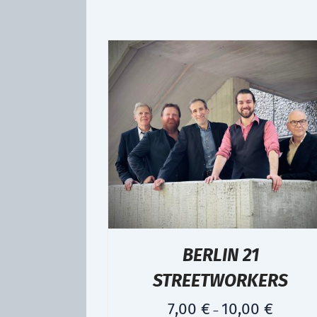
BERLIN 21
STREETWORKERS
7,00
€
10,00
€
–