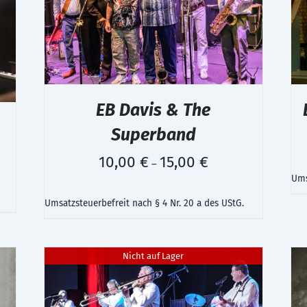
EB Davis & The
Superband
10,00
€
15,00
€
–
Ums
Umsatzsteuerbefreit nach § 4 Nr. 20 a des UStG.
Nicht auf Lager