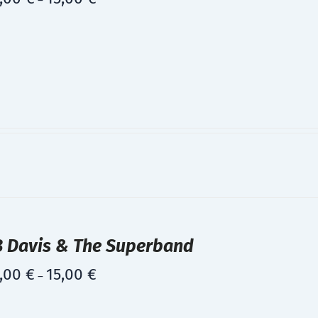
–
B Davis & The Superband
,00
€
15,00
€
–