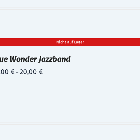
Nicht auf Lager
lue Wonder Jazzband
,00
€
20,00
€
–