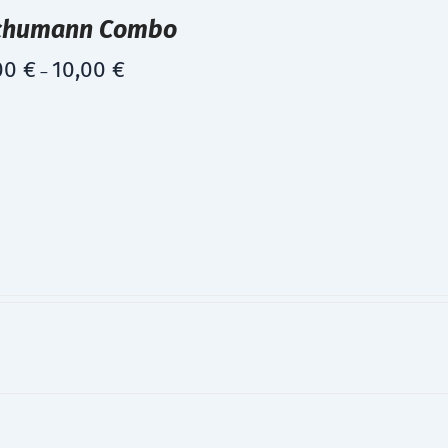
chumann Combo
00
€
10,00
€
–