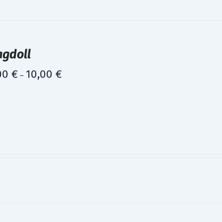
agdoll
00
€
10,00
€
–