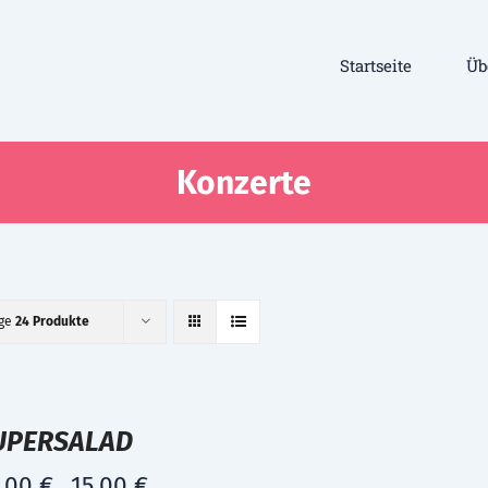
Startseite
Üb
Konzerte
ige
24 Produkte
UPERSALAD
,00
€
15,00
€