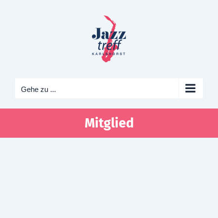
Zum
Inhalt
springen
Gehe zu ...
Mitglied