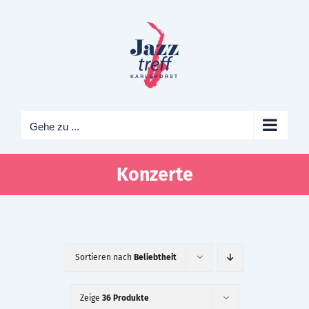
Zum
Inhalt
springen
Gehe zu ...
Konzerte
Sortieren nach
Beliebtheit
Zeige
36 Produkte