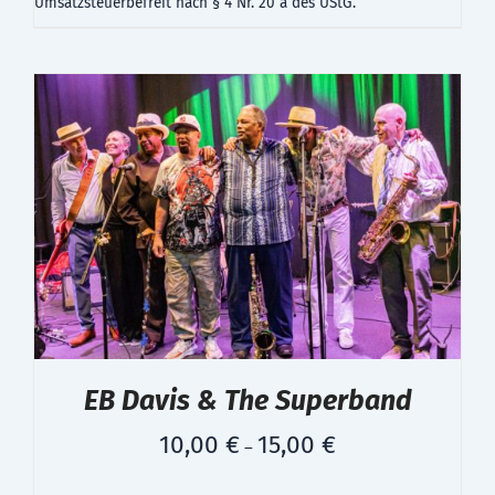
Umsatzsteuerbefreit nach § 4 Nr. 20 a des UStG.
EB Davis & The Superband
10,00
€
15,00
€
–