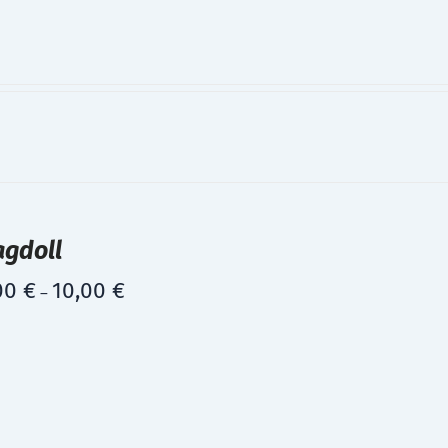
agdoll
00
€
10,00
€
–