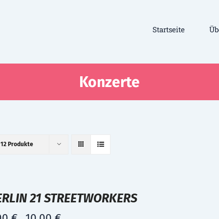
Startseite
Üb
Konzerte
e
12 Produkte
ERLIN 21 STREETWORKERS
00
€
10,00
€