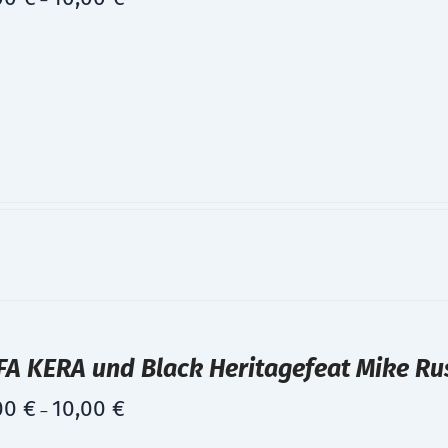
–
A KERA und Black Heritagefeat Mike Rus
00
€
10,00
€
–