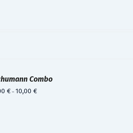
chumann Combo
00
€
10,00
€
–