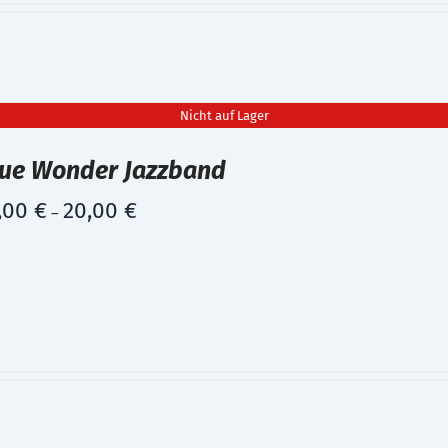
Nicht auf Lager
lue Wonder Jazzband
,00
€
20,00
€
–