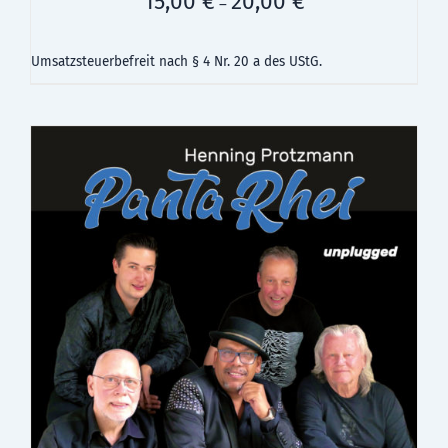
15,00
€
20,00
€
–
Umsatzsteuerbefreit nach § 4 Nr. 20 a des UStG.