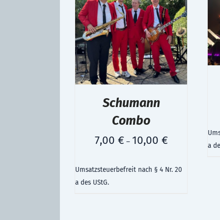
Schumann
Combo
Umsa
7,00
€
10,00
€
–
a d
Umsatzsteuerbefreit nach § 4 Nr. 20
a des UStG.