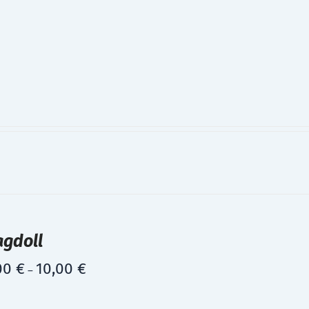
agdoll
00
€
10,00
€
–