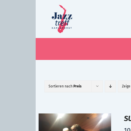
Zum
Inhalt
springen
Sortieren nach
Preis
Zeig
S
10