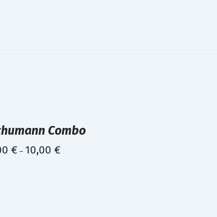
chumann Combo
00
€
10,00
€
–