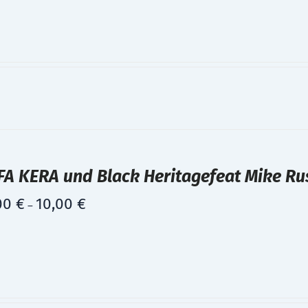
A KERA und Black Heritagefeat Mike Rus
00
€
10,00
€
–