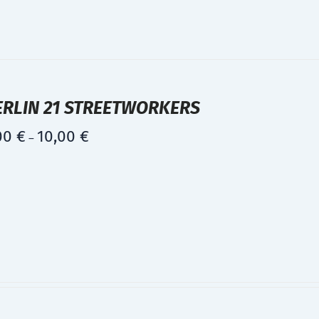
ERLIN 21 STREETWORKERS
00
€
10,00
€
–