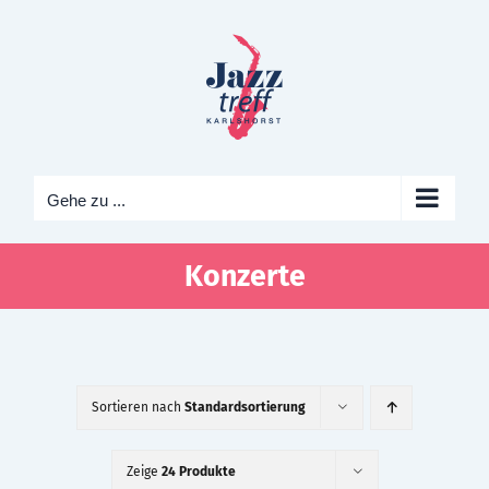
Zum
Inhalt
springen
Gehe zu ...
Konzerte
Sortieren nach
Standardsortierung
Zeige
24 Produkte