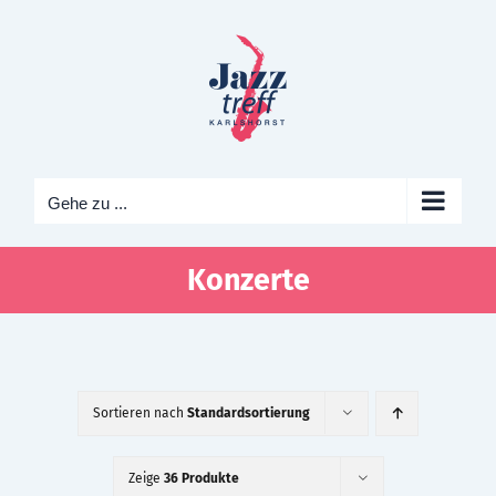
Zum
Inhalt
springen
Gehe zu ...
Konzerte
Sortieren nach
Standardsortierung
Zeige
36 Produkte