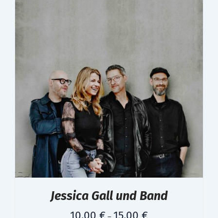
Jessica Gall und Band
10,00
€
15,00
€
–