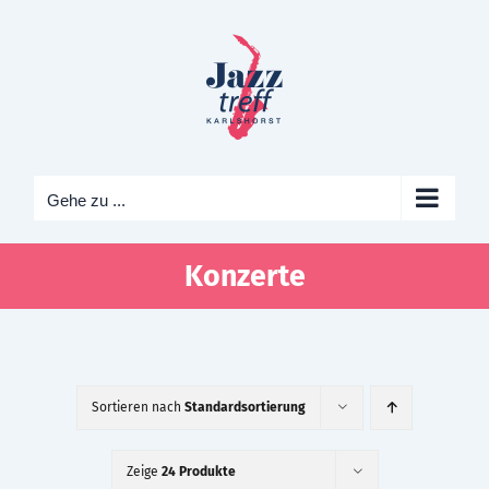
Zum
Inhalt
springen
Gehe zu ...
Konzerte
Sortieren nach
Standardsortierung
Zeige
24 Produkte