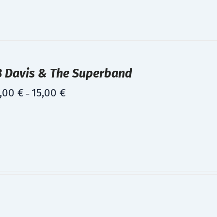
B Davis & The Superband
,00
€
15,00
€
–