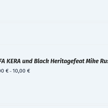
A KERA und Black Heritagefeat Mike Rus
00
€
10,00
€
–