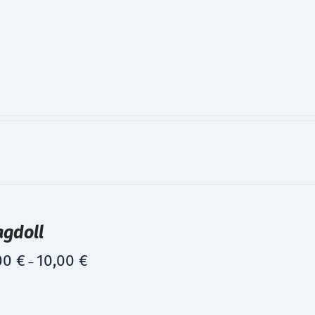
agdoll
00
€
10,00
€
–