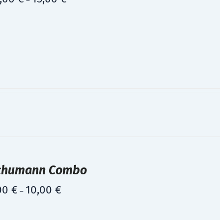
–
chumann Combo
00
€
10,00
€
–