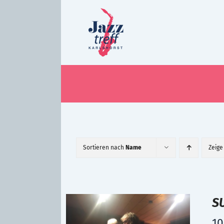
Zum
Inhalt
springen
Sortieren nach
Name
Zeig
S
10